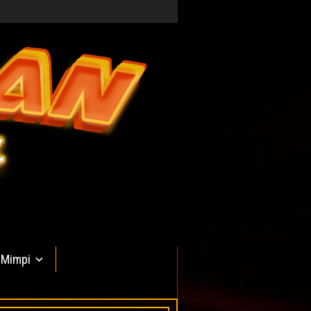
 Mimpi