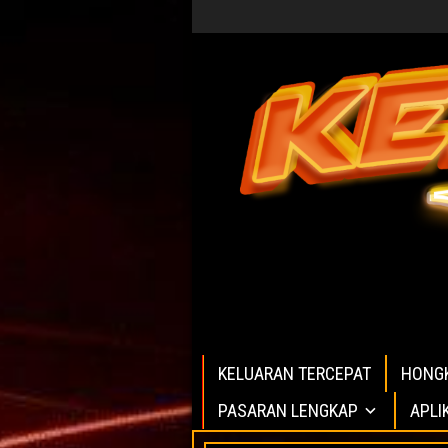
KELUARAN TERCEPAT
HONG
PASARAN LENGKAP
APLI