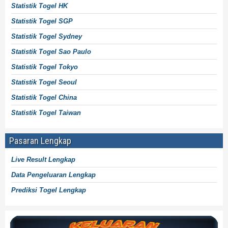
Statistik Togel HK
Statistik Togel SGP
Statistik Togel Sydney
Statistik Togel Sao Paulo
Statistik Togel Tokyo
Statistik Togel Seoul
Statistik Togel China
Statistik Togel Taiwan
Pasaran Lengkap
Live Result Lengkap
Data Pengeluaran Lengkap
Prediksi Togel Lengkap