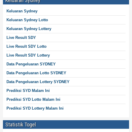
Keluaran Sydney
Keluaran Sydney
Keluaran Sydney
Lotto
Keluaran Sydney
Lottery
Live Result SDY
Live Result SDY Lotto
Live Result SDY
Lottery
Data Pengeluaran SYDNEY
Data Pengeluaran Lotto SYDNEY
Data Pengeluaran Lottery SYDNEY
Prediksi SYD Malam Ini
Prediksi SYD Lotto Malam Ini
Prediksi SYD Lottery Malam Ini
Statistik Togel