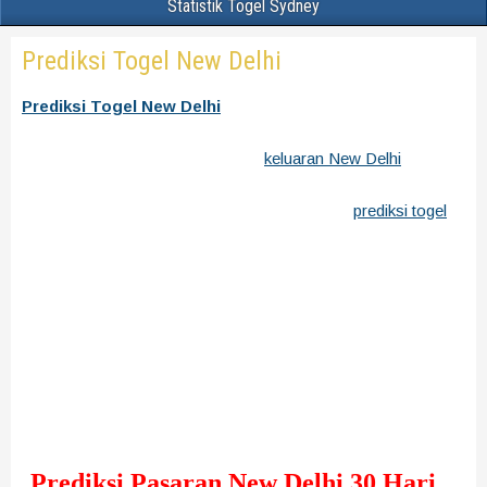
Statistik Togel Sydney
Prediksi Togel New Delhi
Prediksi Togel New Delhi
– Kumpulan Prediksi Jitu dan
Akurat dari master prediksi togel JP Indonesia terpercaya.
Semua prediksi syair dan prediksi
keluaran New Delhi
tentunya telah melalui proses dari para pakar togel
internasional. Para pengunjung bebas memilih
prediksi togel
yang mana saja menurut kepercayaan masing-masing.
Prediksi Togel New Delhi Hari Ini
Prediksi New Delhi, Prediksi Togel New Delhi, Nomor New
Delhi, Nomor Keluar New Delhi, Nomor Keluaran New
Delhi, Nomor New Delhi Hari Ini, Prediksi Jitu New Delhi,
Syair Togel New Delhi, Angka Keluar New Delhi, New
Delhi Pools, Keluaran New Delhi.