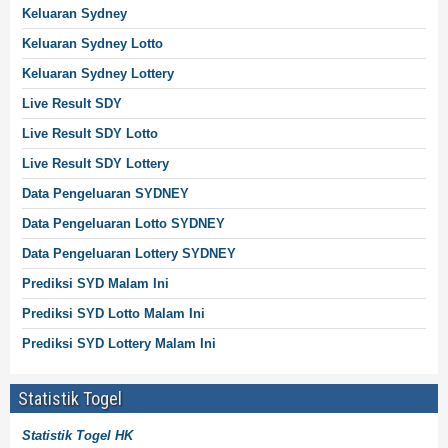
Keluaran Sydney
Keluaran Sydney
Lotto
Keluaran Sydney
Lottery
Live Result SDY
Live Result SDY Lotto
Live Result SDY
Lottery
Data Pengeluaran SYDNEY
Data Pengeluaran Lotto SYDNEY
Data Pengeluaran Lottery SYDNEY
Prediksi SYD Malam Ini
Prediksi SYD Lotto Malam Ini
Prediksi SYD Lottery Malam Ini
Statistik Togel
Statistik Togel HK