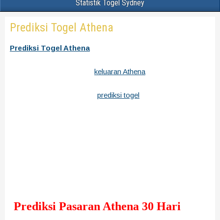
Statistik Togel Sydney
Prediksi Togel Athena
Prediksi Togel Athena
– Kumpulan Prediksi Jitu dan Akurat
dari master prediksi togel JP Indonesia terpercaya. Semua
prediksi syair dan prediksi
keluaran Athena
tentunya telah
melalui proses dari para pakar togel internasional. Para
pengunjung bebas memilih
prediksi togel
yang mana saja
menurut kepercayaan masing-masing.
Prediksi Togel Athena Hari Ini
Prediksi Athena, Prediksi Togel Athena, Nomor Athena,
Nomor Keluar Athena, Nomor Keluaran Athena, Nomor
Athena Hari Ini, Prediksi Jitu Athena, Syair Togel Athena,
Angka Keluar Athena, Athena Pools, Keluaran Athena.