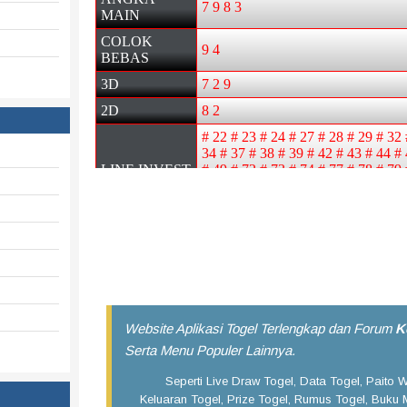
Jangan lupa juga, bila memang Sobat telah mendapat
menguntungkan. Maka jangan lupa juga untuk membagi
ataupun saudara serta teman – teman kalian tentang p
yang terpercaya dan aman tersebut ya. Kepuasan para
utama kami. Salam Jackpot.
Website Aplikasi Togel Terlengkap dan Forum
K
Serta Menu Populer Lainnya.
Seperti Live Draw Togel, Data Togel, Paito Wa
Keluaran Togel, Prize Togel, Rumus Togel, Buku M