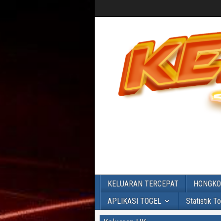
KELUARAN TERCEPAT
HONGKO
APLIKASI TOGEL
Statistik T