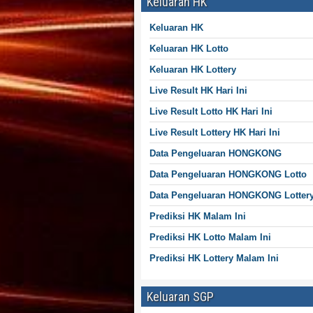
Keluaran HK
Keluaran HK
Keluaran HK Lotto
Keluaran HK Lottery
Live Result HK Hari Ini
Live Result
Lotto
HK Hari Ini
Live Result
Lottery
HK Hari Ini
Data Pengeluaran HONGKONG
Data Pengeluaran HONGKONG
Lotto
Data Pengeluaran HONGKONG
Lotter
Prediksi HK Malam Ini
Prediksi HK Lotto Malam Ini
Prediksi HK
Lottery
Malam Ini
Keluaran SGP