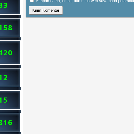
Simpan nama, email, dan situs web saya pada peramban 