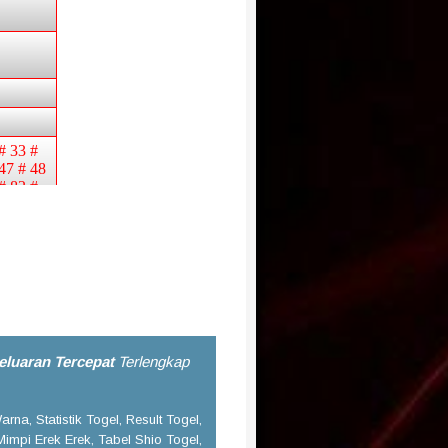
kan service yang bagus serta
kan informasi dari media sosial
rediksi yang telah kami sediakan
 teman sekalian adalah tujuan
eluaran Tercepat
Terlengkap
rna, Statistik Togel, Result Togel,
impi Erek Erek, Tabel Shio Togel,