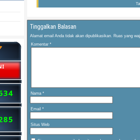
Ta
Tinggalkan Balasan
Alamat email Anda tidak akan dipublikasikan.
Ruas yang waj
Komentar
*
Nama
*
Email
*
Situs Web