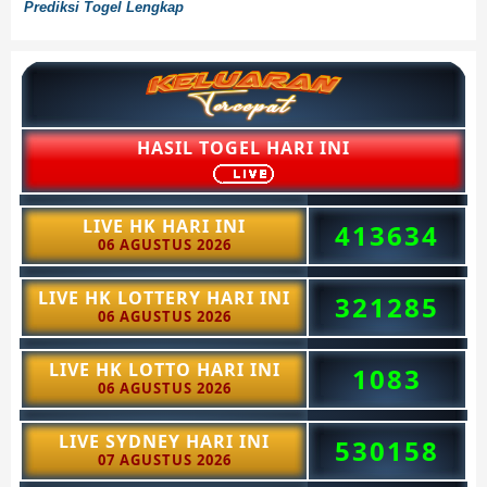
Prediksi Togel Lengkap