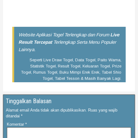
telah kami sediakan yang terpercaya dan aman tersebut ya.
Kepuasan para teman sekalian adalah tujuan utama kami.
Salam Jackpot.
Website Aplikasi Togel Terlengkap dan Forum
Live
Result Tercepat
Terlengkap Serta Menu Populer
Lainnya.
Seperti Live Draw Togel, Data Togel, Paito Warna,
Statistik Togel, Result Togel, Keluaran Togel, Prize
Togel, Rumus Togel, Buku Mimpi Erek Erek, Tabel Shio
Togel, Tabel Tesson & Masih Banyak Lagi.
Tinggalkan Balasan
Alamat email Anda tidak akan dipublikasikan.
Ruas yang wajib
ditandai
*
Komentar
*