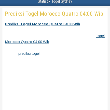
Statistik Togel Sydney
Prediksi Togel Morocco Quatro 04:00 Wib
Prediksi Togel Morocco Quatro 04:00 Wib
– Kumpulan
Prediksi Jitu dan Akurat dari master prediksi togel JP
Indonesia terpercaya. Semua prediksi syair dan prediksi
Togel
Morocco Quatro 04:00 Wib
tentunya telah melalui proses dari
para pakar togel internasional. Para pengunjung bebas
memilih
prediksi togel
yang mana saja menurut kepercayaan
masing-masing.
Prediksi Togel Morocco Quatro 04:00 Wib Hari
Ini
Prediksi Morocco Quatro, Prediksi Togel Morocco Quatro,
Nomor Morocco Quatro, Nomor Keluar Morocco Quatro,
Nomor Keluaran Morocco Quatro, Nomor Morocco Quatro
Hari Ini, Prediksi Jitu Morocco Quatro, Syair Togel
Morocco Quatro, Angka Keluar Morocco Quatro, Morocco