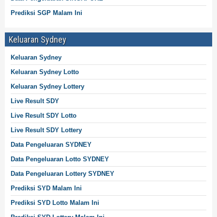
Prediksi SGP Malam Ini
Keluaran Sydney
Keluaran Sydney
Keluaran Sydney
Lotto
Keluaran Sydney
Lottery
Live Result SDY
Live Result SDY Lotto
Live Result SDY
Lottery
Data Pengeluaran SYDNEY
Data Pengeluaran Lotto SYDNEY
Data Pengeluaran Lottery SYDNEY
Prediksi SYD Malam Ini
Prediksi SYD Lotto Malam Ini