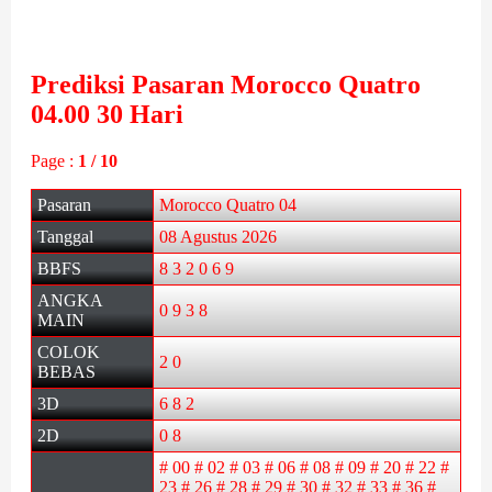
Quatro Pools, Keluaran Morocco Quatro.