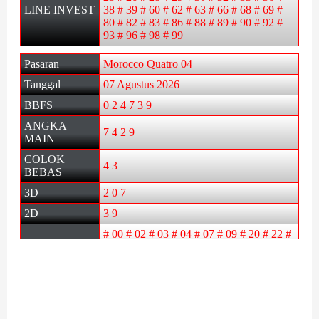
Jangan lupa juga, bila memang Sobat telah mendapatkan
service yang bagus serta menguntungkan. Maka jangan lupa
juga untuk membagikan informasi dari media sosial ataupun
saudara serta teman – teman kalian tentang prediksi yang