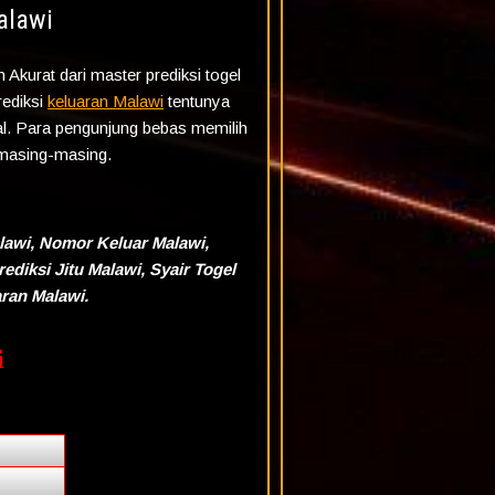
alawi
 Akurat dari master prediksi togel
rediksi
keluaran Malawi
tentunya
onal. Para pengunjung bebas memilih
masing-masing.
alawi, Nomor Keluar Malawi,
diksi Jitu Malawi, Syair Togel
aran Malawi.