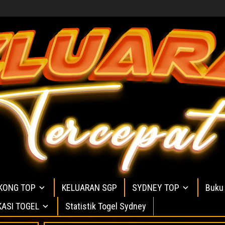
KONG TOP
KELUARAN SGP
SYDNEY TOP
Buku
KASI TOGEL
Statistik Togel Sydney