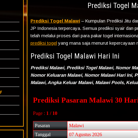
Prediksi Togel M
Prediksi Togel Malawi
– Kumpulan Prediksi Jitu dan
JP Indonesia terpercaya. Semua prediksi syair dan p
telah melalui proses dari para pakar togel internasi
prediksi togel
yang mana saja menurut kepercayaan 
Prediksi Togel Malawi Hari Ini
Prediksi Malawi, Prediksi Togel Malawi, Nomor M
Nomor Keluaran Malawi, Nomor Malawi Hari Ini, Pre
Malawi, Angka Keluar Malawi, Malawi Pools, Kelu
y