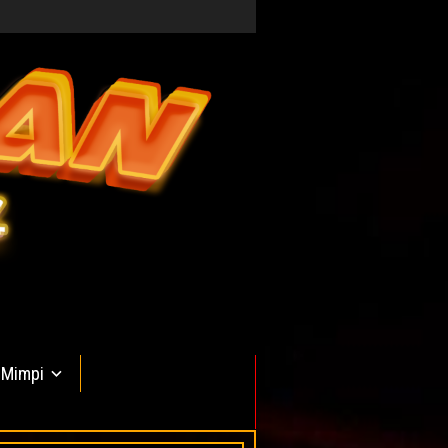
 Mimpi