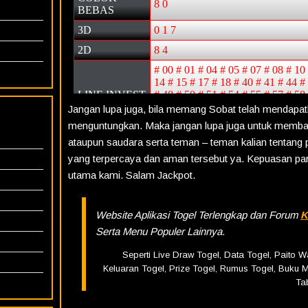
Jangan lupa juga, bila memang Sobat telah mendapat
menguntungkan. Maka jangan lupa juga untuk membagi
ataupun saudara serta teman – teman kalian tentang p
yang terpercaya dan aman tersebut ya. Kepuasan par
utama kami. Salam Jackpot.
Website Aplikasi Togel Terlengkap dan Forum
K
Serta Menu Populer Lainnya.
Seperti Live Draw Togel, Data Togel, Paito War
Keluaran Togel, Prize Togel, Rumus Togel, Buku M
Ta