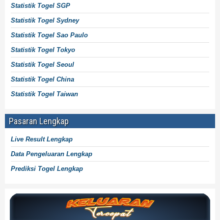
Statistik Togel SGP
Statistik Togel Sydney
Statistik Togel Sao Paulo
Statistik Togel Tokyo
Statistik Togel Seoul
Statistik Togel China
Statistik Togel Taiwan
Pasaran Lengkap
Live Result Lengkap
Data Pengeluaran Lengkap
Prediksi Togel Lengkap