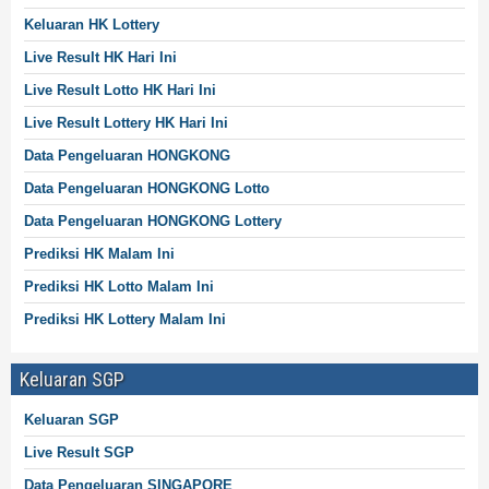
Keluaran HK Lottery
Live Result HK Hari Ini
Live Result
Lotto
HK Hari Ini
Live Result
Lottery
HK Hari Ini
Data Pengeluaran HONGKONG
Data Pengeluaran HONGKONG
Lotto
Data Pengeluaran HONGKONG
Lottery
Prediksi HK Malam Ini
Prediksi HK Lotto Malam Ini
Prediksi HK
Lottery
Malam Ini
Keluaran SGP
Keluaran SGP
Live Result SGP
Data Pengeluaran SINGAPORE