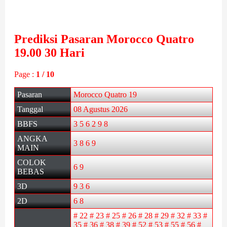
Quatro Pools, Keluaran Morocco Quatro.