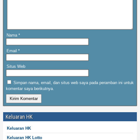
Nama
*
Email
*
Situs Web
Simpan nama, email, dan situs web saya pada peramban ini untuk
komentar saya berikutnya.
Keluaran HK
Keluaran HK
Keluaran HK Lotto