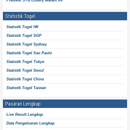
Prediksi SYD Lottery Malam Ini
Statistik Togel
Statistik Togel HK
Statistik Togel SGP
Statistik Togel Sydney
Statistik Togel Sao Paulo
Statistik Togel Tokyo
Statistik Togel Seoul
Statistik Togel China
Statistik Togel Taiwan
Pasaran Lengkap
Live Result Lengkap
Data Pengeluaran Lengkap