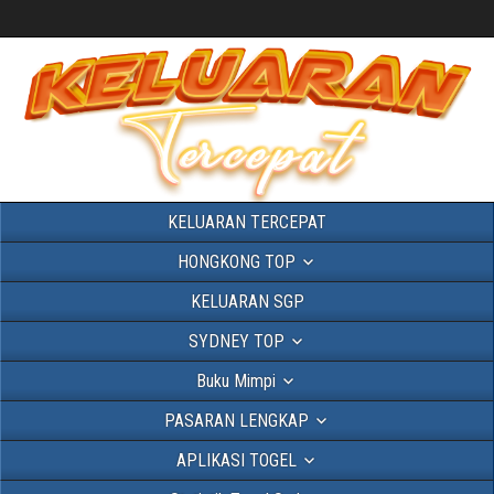
KELUARAN TERCEPAT
HONGKONG TOP
KELUARAN SGP
SYDNEY TOP
Buku Mimpi
PASARAN LENGKAP
APLIKASI TOGEL