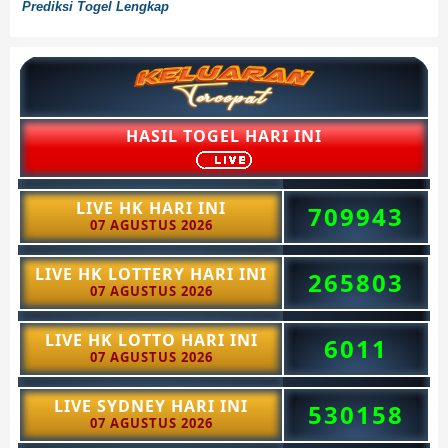
Prediksi Togel Lengkap