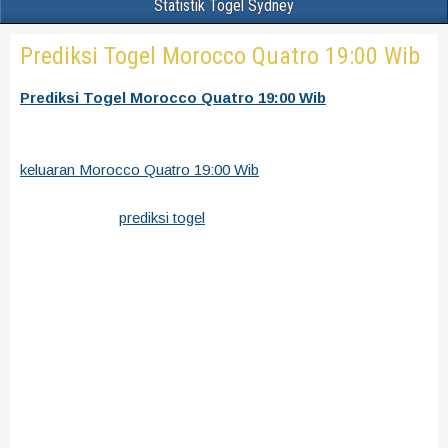
Statistik Togel Sydney
Prediksi Togel Morocco Quatro 19:00 Wib
Prediksi Togel Morocco Quatro 19:00 Wib
– Kumpulan
Prediksi Jitu dan Akurat dari master prediksi togel JP
Indonesia terpercaya. Semua prediksi syair dan prediksi
keluaran Morocco Quatro 19:00 Wib
tentunya telah melalui
proses dari para pakar togel internasional. Para pengunjung
bebas memilih
prediksi togel
yang mana saja menurut
kepercayaan masing-masing.
Prediksi Togel Morocco Quatro 19:00 Wib Hari
Ini
Prediksi Morocco Quatro, Prediksi Togel Morocco Quatro,
Nomor Morocco Quatro, Nomor Keluar Morocco Quatro,
Nomor Keluaran Morocco Quatro, Nomor Morocco Quatro
Hari Ini, Prediksi Jitu Morocco Quatro, Syair Togel
Morocco Quatro, Angka Keluar Morocco Quatro, Morocco