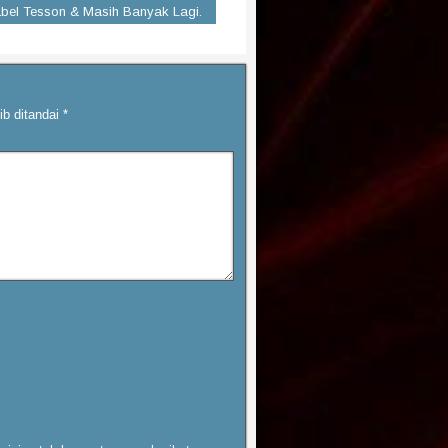
bel Tesson & Masih Banyak Lagi.
ib ditandai
*