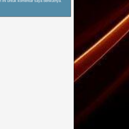
ini untuk komentar saya berikutnya.