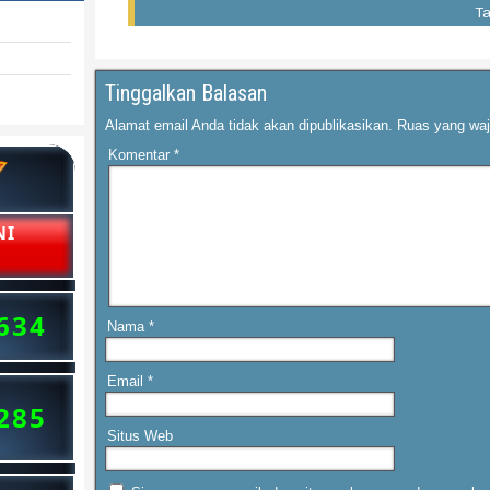
Ta
Tinggalkan Balasan
Alamat email Anda tidak akan dipublikasikan.
Ruas yang waj
Komentar
*
Nama
*
Email
*
Situs Web