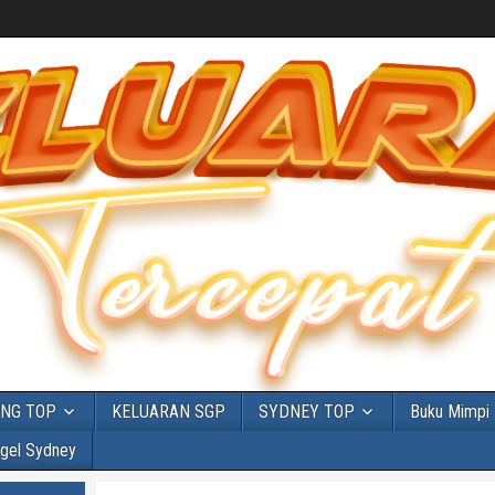
NG TOP
KELUARAN SGP
SYDNEY TOP
Buku Mimpi
ogel Sydney