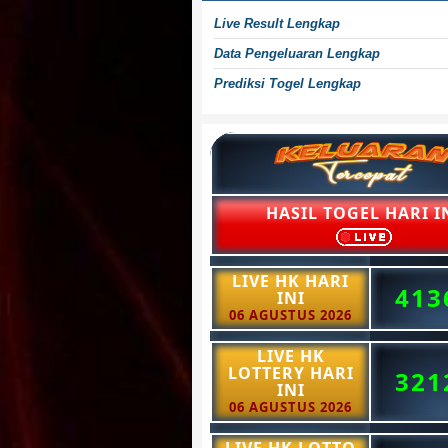
Live Result Lengkap
Data Pengeluaran Lengkap
Prediksi Togel Lengkap