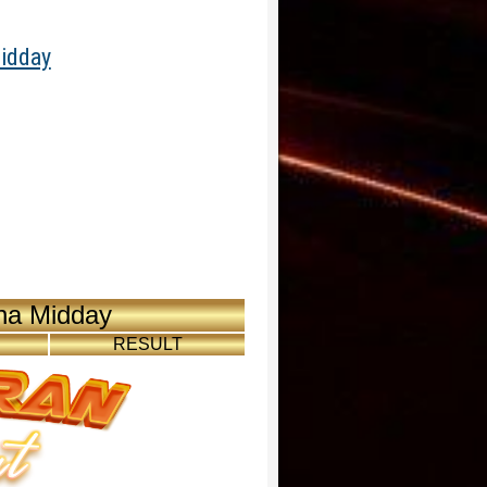
Midday
keluaran Indiana Midday dan
at di akses dari data Indiana Midday
epat dan terpercaya dan juga bisa
ng menang atau kalah.
secara sah di siarkan dari situs
ada di bawah akan secepat kilat
diana Midday dimanapun berada.