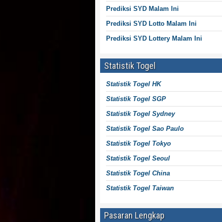
Prediksi SYD Malam Ini
Prediksi SYD Lotto Malam Ini
Prediksi SYD Lottery Malam Ini
Statistik Togel
Statistik Togel HK
Statistik Togel SGP
Statistik Togel Sydney
Statistik Togel Sao Paulo
Statistik Togel Tokyo
Statistik Togel Seoul
Statistik Togel China
Statistik Togel Taiwan
Pasaran Lengkap