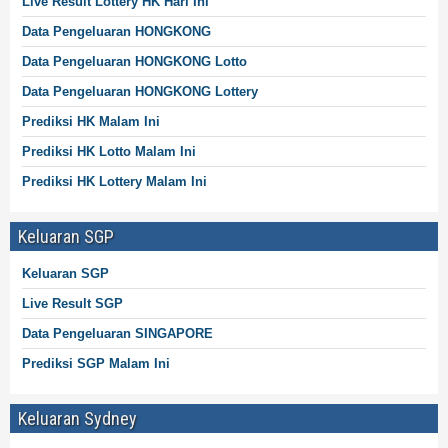
Live Result
Lottery
HK Hari Ini
Data Pengeluaran HONGKONG
Data Pengeluaran HONGKONG
Lotto
Data Pengeluaran HONGKONG
Lottery
Prediksi HK Malam Ini
Prediksi HK Lotto Malam Ini
Prediksi HK
Lottery
Malam Ini
Keluaran SGP
Keluaran SGP
Live Result SGP
Data Pengeluaran SINGAPORE
Prediksi SGP Malam Ini
Keluaran Sydney