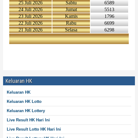
Keluaran HK
Keluaran HK
Keluaran HK Lotto
Keluaran HK Lottery
Live Result HK Hari Ini
Live Result
Lotto
HK Hari Ini