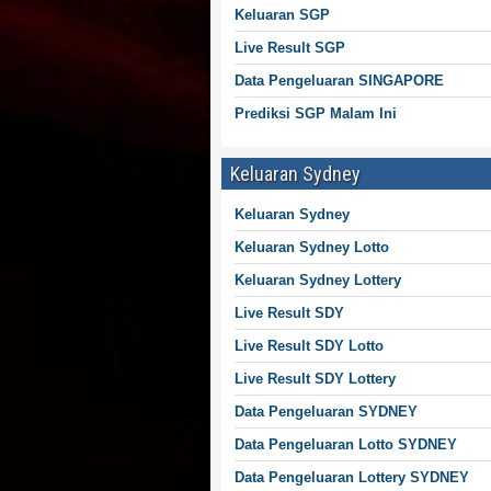
Keluaran SGP
Live Result SGP
Data Pengeluaran SINGAPORE
Prediksi SGP Malam Ini
Keluaran Sydney
Keluaran Sydney
Keluaran Sydney
Lotto
Keluaran Sydney
Lottery
Live Result SDY
Live Result SDY Lotto
Live Result SDY
Lottery
Data Pengeluaran SYDNEY
Data Pengeluaran Lotto SYDNEY
Data Pengeluaran Lottery SYDNEY