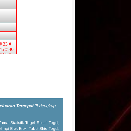
kan service yang bagus serta
kan informasi dari media sosial
rediksi yang telah kami sediakan
 teman sekalian adalah tujuan
eluaran Tercepat
Terlengkap
rna, Statistik Togel, Result Togel,
impi Erek Erek, Tabel Shio Togel,