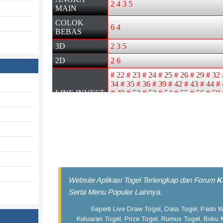
Jangan lupa juga, bila memang Sobat telah mendapat
menguntungkan. Maka jangan lupa juga untuk membagi
ataupun saudara serta teman – teman kalian tentang p
yang terpercaya dan aman tersebut ya. Kepuasan para
utama kami. Salam Jackpot.
Website Aplikasi Togel Terlengkap dan Forum
K
Serta Menu Populer Lainnya.
Seperti Live Draw Togel, Data Togel, Paito Wa
Keluaran Togel, Prize Togel, Rumus Togel, Buku M