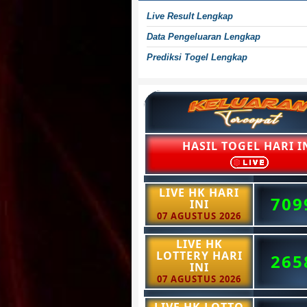
Live Result Lengkap
Data Pengeluaran Lengkap
Prediksi Togel Lengkap