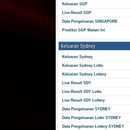
Keluaran SGP
Live Result SGP
Data Pengeluaran SINGAPORE
Prediksi SGP Malam Ini
Keluaran Sydney
Keluaran Sydney
Keluaran Sydney
Lotto
Keluaran Sydney
Lottery
Live Result SDY
Live Result SDY Lotto
Live Result SDY
Lottery
Data Pengeluaran SYDNEY
Data Pengeluaran Lotto SYDNEY
Data Pengeluaran Lottery SYDNEY