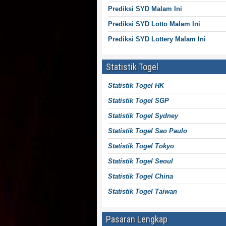
Prediksi SYD Malam Ini
Prediksi SYD Lotto Malam Ini
Prediksi SYD Lottery Malam Ini
Statistik Togel
Statistik Togel HK
Statistik Togel SGP
Statistik Togel Sydney
Statistik Togel Sao Paulo
Statistik Togel Tokyo
Statistik Togel Seoul
Statistik Togel China
Statistik Togel Taiwan
Pasaran Lengkap