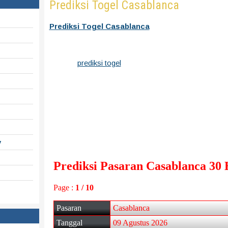
Prediksi Togel Casablanca
Prediksi Togel Casablanca
– Kumpulan Prediksi Jit
togel JP Indonesia terpercaya. Semua prediksi syair 
tentunya telah melalui proses dari para pakar togel i
memilih
prediksi togel
yang mana saja menurut keper
Prediksi Togel Casablanca Hari Ini
Prediksi Casablanca, Prediksi Togel Casablanca,
Casablanca, Nomor Keluaran Casablanca, Nomor Ca
Casablanca, Syair Togel Casablanca, Angka Kelua
Keluaran Casablanca.
y