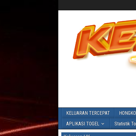
KELUARAN TERCEPAT
HONGKO
APLIKASI TOGEL
Statistik T