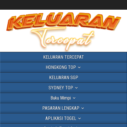
KELUARAN TERCEPAT
HONGKONG TOP
KELUARAN SGP
SYDNEY TOP
Buku Mimpi
PASARAN LENGKAP
APLIKASI TOGEL