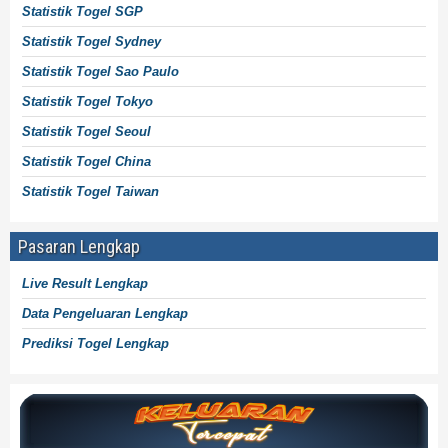
Statistik Togel SGP
Statistik Togel Sydney
Statistik Togel Sao Paulo
Statistik Togel Tokyo
Statistik Togel Seoul
Statistik Togel China
Statistik Togel Taiwan
Pasaran Lengkap
Live Result Lengkap
Data Pengeluaran Lengkap
Prediksi Togel Lengkap