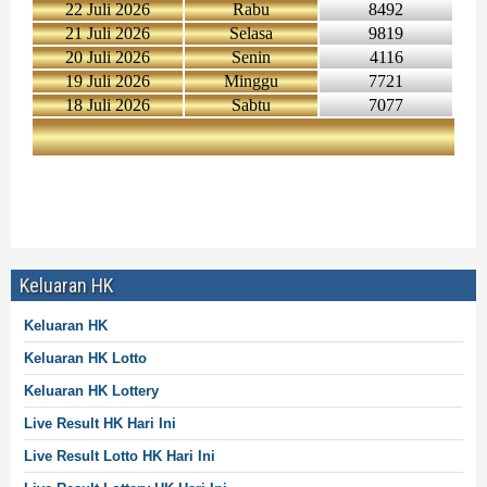
Keluaran HK
Keluaran HK
Keluaran HK Lotto
Keluaran HK Lottery
Live Result HK Hari Ini
Live Result
Lotto
HK Hari Ini