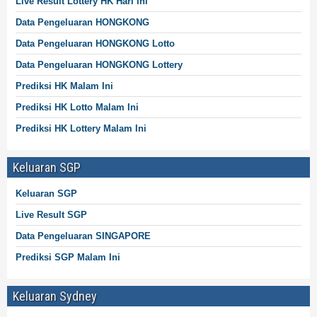
Live Result
Lottery
HK Hari Ini
Data Pengeluaran HONGKONG
Data Pengeluaran HONGKONG
Lotto
Data Pengeluaran HONGKONG
Lottery
Prediksi HK Malam Ini
Prediksi HK Lotto Malam Ini
Prediksi HK
Lottery
Malam Ini
Keluaran SGP
Keluaran SGP
Live Result SGP
Data Pengeluaran SINGAPORE
Prediksi SGP Malam Ini
Keluaran Sydney