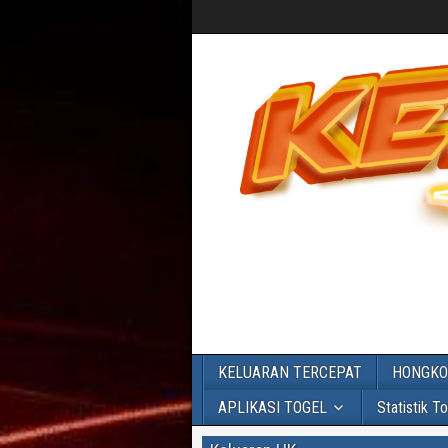
KELUARAN TERCEPAT
HONGKO
APLIKASI TOGEL
Statistik T