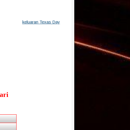
 dan Akurat dari master prediksi
dan prediksi
keluaran Texas Day
nternasional. Para pengunjung bebas
rcayaan masing-masing.
mor Texas Day, Nomor Keluar
 Day Hari Ini, Prediksi Jitu
exas Day, Texas Day Pools,