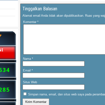
Tinggalkan Balasan
Alamat email Anda tidak akan dipublikasikan.
Ruas yang waj
Komentar
*
Nama
*
Email
*
Situs Web
Simpan nama, email, dan situs web saya pada peramban 