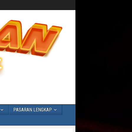
PASARAN LENGKAP