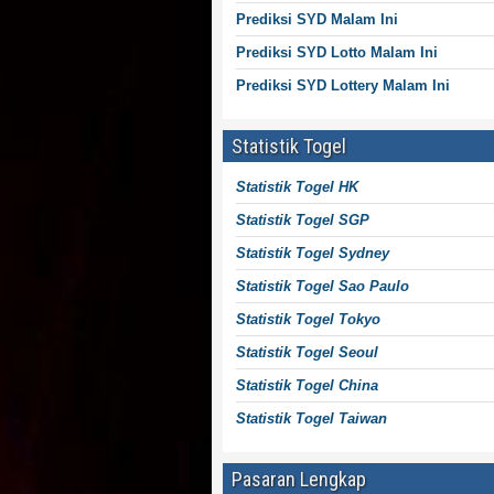
Prediksi SYD Malam Ini
Prediksi SYD Lotto Malam Ini
Prediksi SYD Lottery Malam Ini
Statistik Togel
Statistik Togel HK
Statistik Togel SGP
Statistik Togel Sydney
Statistik Togel Sao Paulo
Statistik Togel Tokyo
Statistik Togel Seoul
Statistik Togel China
Statistik Togel Taiwan
Pasaran Lengkap