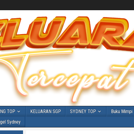
NG TOP
KELUARAN SGP
SYDNEY TOP
Buku Mimpi
ogel Sydney