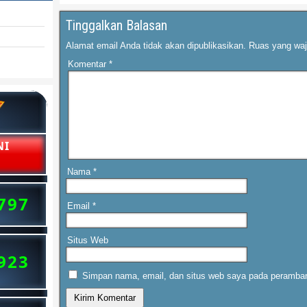
Tinggalkan Balasan
Alamat email Anda tidak akan dipublikasikan.
Ruas yang waj
Komentar
*
Nama
*
Email
*
Situs Web
Simpan nama, email, dan situs web saya pada peramban 