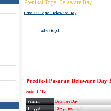
Prediksi Togel Delaware Day
Prediksi Togel Delaware Day
– Kumpulan Prediksi J
togel JP Indonesia terpercaya. Semua prediksi syair 
tentunya telah melalui proses dari para pakar togel i
memilih
prediksi togel
yang mana saja menurut keper
Prediksi Togel Delaware Day Hari Ini
Prediksi Delaware Day, Prediksi Togel Delaware 
Keluar Delaware Day, Nomor Keluaran Delaware Da
Prediksi Jitu Delaware Day, Syair Togel Delaware
Delaware Day Pools, Keluaran Delaware Day.
y