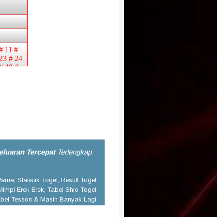
kan service yang bagus serta
kan informasi dari media sosial
rediksi yang telah kami sediakan
 teman sekalian adalah tujuan
eluaran Tercepat
Terlengkap
rna, Statistik Togel, Result Togel,
impi Erek Erek, Tabel Shio Togel,
bel Tesson & Masih Banyak Lagi.