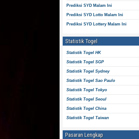
Prediksi SYD Malam Ini
Prediksi SYD Lotto Malam Ini
Prediksi SYD Lottery Malam Ini
Statistik Togel
Statistik Togel HK
Statistik Togel SGP
Statistik Togel Sydney
Statistik Togel Sao Paulo
Statistik Togel Tokyo
Statistik Togel Seoul
Statistik Togel China
Statistik Togel Taiwan
Pasaran Lengkap