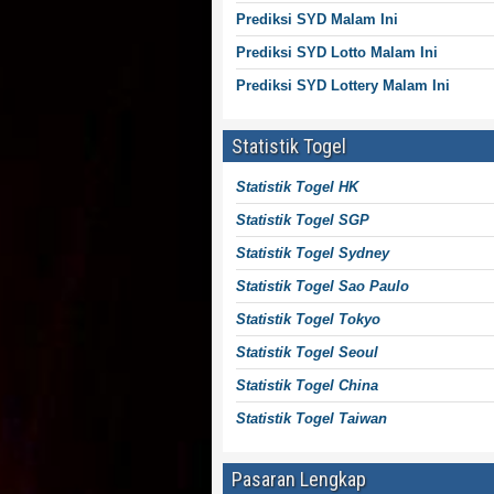
Prediksi SYD Malam Ini
Prediksi SYD Lotto Malam Ini
Prediksi SYD Lottery Malam Ini
Statistik Togel
Statistik Togel HK
Statistik Togel SGP
Statistik Togel Sydney
Statistik Togel Sao Paulo
Statistik Togel Tokyo
Statistik Togel Seoul
Statistik Togel China
Statistik Togel Taiwan
Pasaran Lengkap